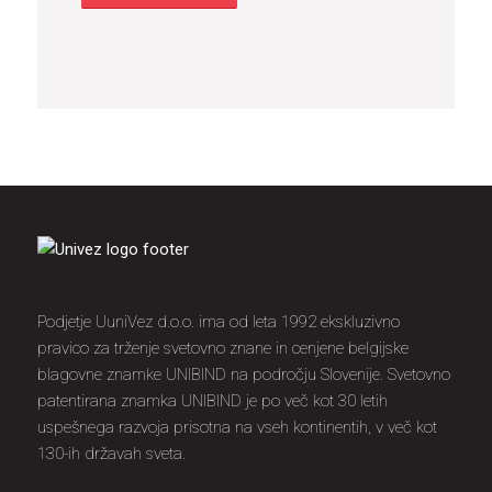
Podjetje UuniVez d.o.o. ima od leta 1992 ekskluzivno
pravico za trženje svetovno znane in cenjene belgijske
blagovne znamke UNIBIND na področju Slovenije. Svetovno
patentirana znamka UNIBIND je po več kot 30 letih
uspešnega razvoja prisotna na vseh kontinentih, v več kot
130-ih državah sveta.