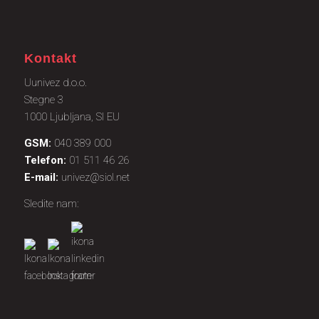
Kontakt
Uunivez d.o.o.
Stegne 3
1000 Ljubljana, SI EU
GSM:
040 389 000
Telefon:
01 511 46 26
E-mail:
univez@siol.net
Sledite nam: