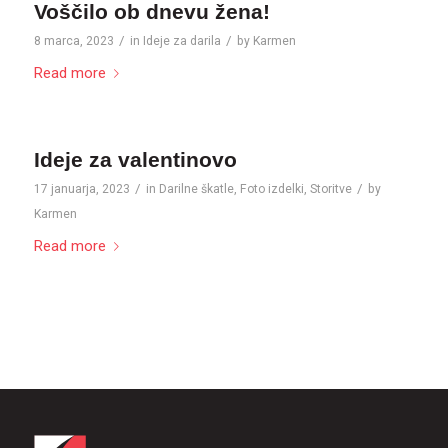
Voščilo ob dnevu žena!
/
/
8 marca, 2023
in
Ideje za darila
by
Karmen
Read more
Ideje za valentinovo
/
/
17 januarja, 2023
in
Darilne škatle
,
Foto izdelki
,
Storitve
by
Karmen
Read more