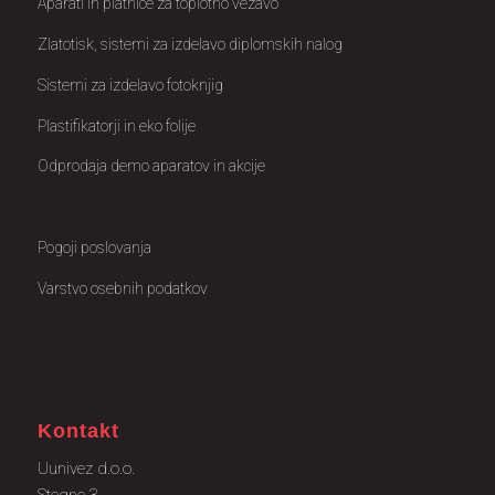
Aparati in platnice za toplotno vezavo
Zlatotisk, sistemi za izdelavo diplomskih nalog
Sistemi za izdelavo fotoknjig
Plastifikatorji in eko folije
Odprodaja demo aparatov in akcije
Pogoji poslovanja
Varstvo osebnih podatkov
Kontakt
Uunivez d.o.o.