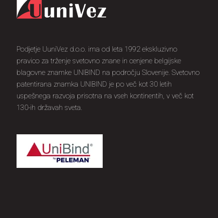
Podjetje UuniVez d.o.o. ima od leta 1992 ekskluzivno
pravico za trženje svetovno znane in cenjene belgijske
blagovne znamke UNIBIND na področju Slovenije. Svetovno
patentirana znamka UNIBIND je po več kot 30 letih
uspešnega razvoja prisotna na vseh kontinentih, v več kot
130-ih državah sveta.